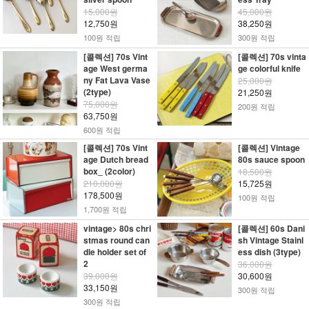
15,000원
45,000원
12,750원
38,250원
100원 적립
300원 적립
[콜렉션] 70s Vint
[콜렉션] 70s vinta
age West germa
ge colorful knife
ny Fat Lava Vase
25,000원
(2type)
21,250원
75,000원
200원 적립
63,750원
600원 적립
[콜렉션] 70s Vint
[콜렉션] Vintage
age Dutch bread
80s sauce spoon
box_ (2color)
18,500원
210,000원
15,725원
178,500원
100원 적립
1,700원 적립
vintage> 80s chri
[콜렉션] 60s Dani
stmas round can
sh Vintage Stainl
dle holder set of
ess dish (3type)
2
36,000원
39,000원
30,600원
33,150원
300원 적립
300원 적립