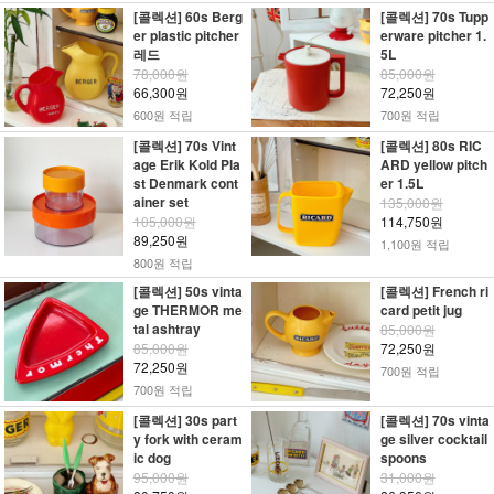
[콜렉션] 60s Berg
[콜렉션] 70s Tupp
er plastic pitcher
erware pitcher 1.
레드
5L
78,000원
85,000원
66,300원
72,250원
600원 적립
700원 적립
[콜렉션] 70s Vint
[콜렉션] 80s RIC
age Erik Kold Pla
ARD yellow pitch
st Denmark cont
er 1.5L
ainer set
135,000원
105,000원
114,750원
89,250원
1,100원 적립
800원 적립
[콜렉션] 50s vinta
[콜렉션] French ri
ge THERMOR me
card petit jug
tal ashtray
85,000원
85,000원
72,250원
72,250원
700원 적립
700원 적립
[콜렉션] 30s part
[콜렉션] 70s vinta
y fork with ceram
ge silver cocktail
ic dog
spoons
95,000원
31,000원