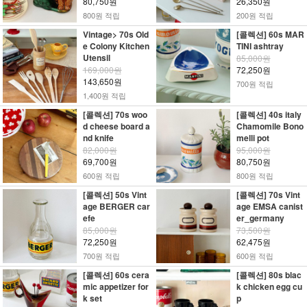
80,750원
26,350원
800원 적립
200원 적립
Vintage> 70s Old
[콜렉션] 60s MAR
e Colony Kitchen
TINI ashtray
Utensil
85,000원
169,000원
72,250원
143,650원
700원 적립
1,400원 적립
[콜렉션] 70s woo
[콜렉션] 40s italy
d cheese board a
Chamomile Bono
nd knife
melli pot
82,000원
95,000원
69,700원
80,750원
600원 적립
800원 적립
[콜렉션] 50s Vint
[콜렉션] 70s Vint
age BERGER car
age EMSA canist
efe
er_germany
85,000원
73,500원
72,250원
62,475원
700원 적립
600원 적립
[콜렉션] 60s cera
[콜렉션] 80s blac
mic appetizer for
k chicken egg cu
k set
p