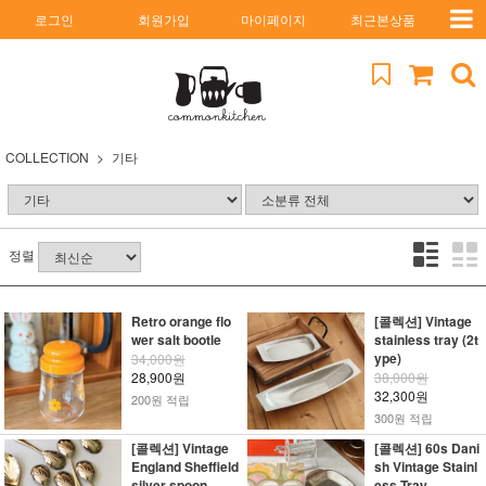
로그인
회원가입
마이페이지
최근본상품
COLLECTION
기타
정렬
Retro orange flo
[콜렉션] Vintage
wer salt bootle
stainless tray (2t
ype)
34,000원
28,900원
38,000원
32,300원
200원 적립
300원 적립
[콜렉션] Vintage
[콜렉션] 60s Dani
England Sheffield
sh Vintage Stainl
silver spoon
ess Tray