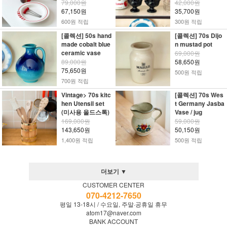
79,000원
42,000원
67,150원
35,700원
600원 적립
300원 적립
[콜렉션] 50s hand
[콜렉션] 70s Dijo
made cobalt blue
n mustad pot
ceramic vase
69,000원
89,000원
58,650원
75,650원
500원 적립
700원 적립
Vintage> 70s kitc
[콜렉션] 70s Wes
hen Utensil set
t Germany Jasba
(미사용 올드스톡)
Vase / jug
169,000원
59,000원
143,650원
50,150원
1,400원 적립
500원 적립
더보기 ▼
CUSTOMER CENTER
070-4212-7650
평일 13-18시 / 수요일, 주말·공휴일 휴무
atom17@naver.com
BANK ACCOUNT