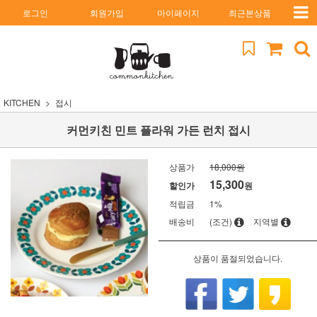
로그인
회원가입
마이페이지
최근본상품
KITCHEN
접시
커먼키친 민트 플라워 가든 런치 접시
상품가
18,000원
15,300
할인가
원
적립금
1%
배송비
(조건)
지역별
상품이 품절되었습니다.