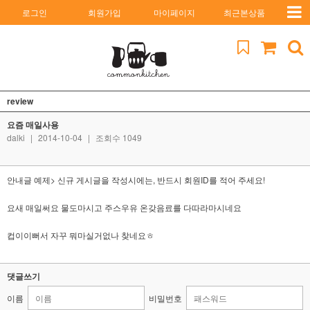
로그인
회원가입
마이페이지
최근본상품
review
요즘 매일사용
dalki
|
2014-10-04
|
조회수 1049
안내글 예제> 신규 게시글을 작성시에는, 반드시 회원ID를 적어 주세요!
요새 매일써요 물도마시고 주스우유 온갖음료를 다따라마시네요
컵이이뻐서 자꾸 뭐마실거없나 찾네요ㅎ
댓글쓰기
이름
비밀번호