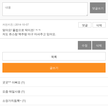
댓글쓰기
커먼키친 | 2014-10-07
댓글
삭제
맞아요! 물컵으로 딱이죠! ㅋㅋ
저도 쥬스랑 맥주랑 마구 마셔주고 있어요.
수정
삭제
목록
글쓰기
굿굿^^ 이뻐요 (1)
요즘 매일사용 (1)
소장가치듬뿍~ (1)