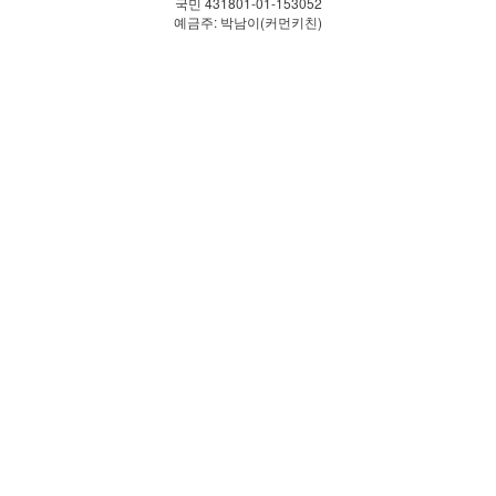
국민 431801-01-153052
예금주: 박남이(커먼키친)