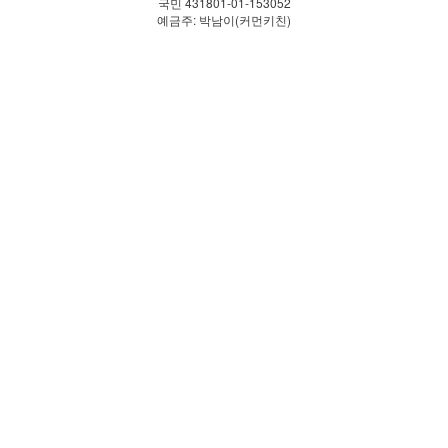
국민 431801-01-153052
예금주: 박남이(커먼키친)