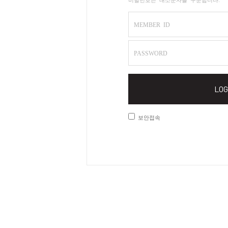
MEMBER ID
PASSWORD
LOG
보안접속