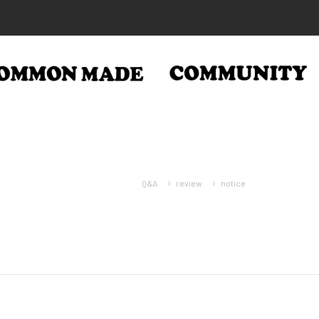
Q&A
review
notice