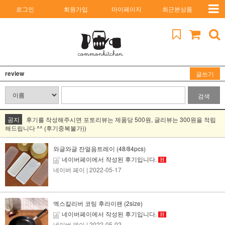
로그인
회원가입
마이페이지
최근본상품
review
글쓰기
검색
공지
후기를 작성해주시면 포토리뷰는 제품당 500원, 글리뷰는 300원을 적립
해드립니다 ^^ (후기중복불가))
와글와글 잔얼음트레이 (48/84pcs)
네이버페이에서 작성된 후기입니다.
H
네이버 페이
| 2022-05-17
엑스칼리버 코팅 후라이팬 (2size)
네이버페이에서 작성된 후기입니다.
H
네이버 페이
| 2022-05-02