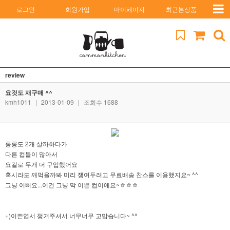
로그인
회원가입
마이페이지
최근본상품
review
요것도 재구매 ^^
kmh1011
|
2013-01-09
|
조회수 1688
롱롱도 2개 살까하다가
다른 컵들이 많아서
요걸로 두개 더 구입했어요
혹시라도 깨먹을까봐 미리 쟁여두려고 무료배송 찬스를 이용했지요~ ^^
그냥 이뻐요...이건 그냥 막 이쁜 컵이에요~ㅎㅎㅎ
+)이쁜엽서 챙겨주셔서 너무너무 고맙습니다~ ^^