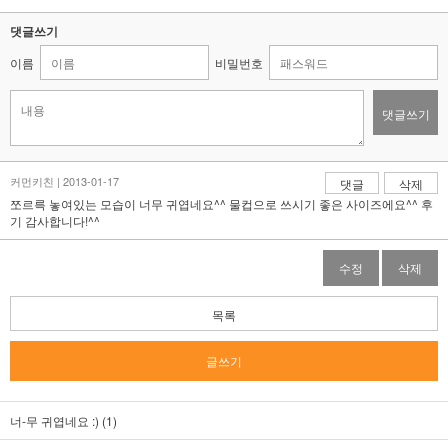
댓글쓰기
이름
비밀번호
댓글쓰기
커먼키친 | 2013-01-17
댓글
삭제
쪼르륵 놓여있는 모습이 너무 귀엽네요^^ 물컵으로 쓰시기 좋은 사이즈에요^^ 후
기 감사합니다!^^
수정
삭제
목록
글쓰기
너-무 귀엽네요 :) (1)