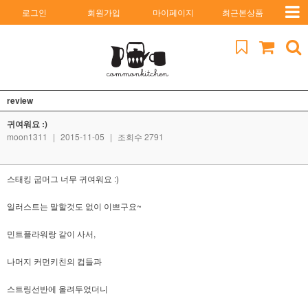
로그인
회원가입
마이페이지
최근본상품
review
귀여워요 :)
moon1311
|
2015-11-05
|
조회수 2791
스태킹 굽머그 너무 귀여워요 :)
일러스트는 말할것도 없이 이쁘구요~
민트플라워랑 같이 사서,
나머지 커먼키친의 컵들과
스트링선반에 올려두었더니