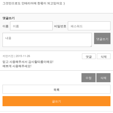
그것만으로도 인테리어에 한몫이 되고있어요 :)
댓글쓰기
이름
비밀번호
댓글쓰기
커먼키친 | 2015-11-26
댓글
삭제
믿고 사용해주셔서 감사할따름이예요!
예쁘게 사용해주세요!
수정
삭제
목록
글쓰기