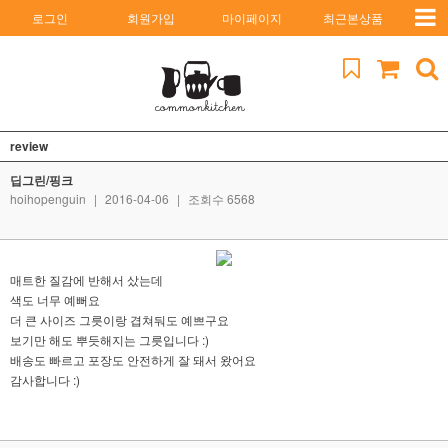
로그인
회원가입
마이페이지
최근본상품
review
딥그린/핑크
hoihopenguin
|
2016-04-06
|
조회수 6568
매트한 질감에 반해서 샀는데
색도 너무 예뻐요
더 큰 사이즈 그릇이랑 겹쳐둬도 예쁘구요
보기만 해도 뿌듯해지는 그릇입니다 :)
배송도 빠르고 포장도 안전하게 잘 돼서 왔어요
감사합니다 :)