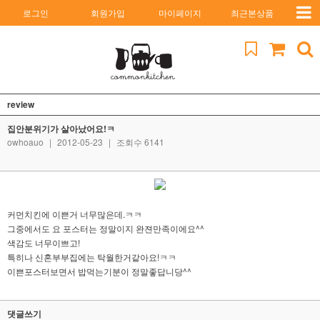
로그인
회원가입
마이페이지
최근본상품
review
집안분위기가 살아났어요!ㅋ
owhoauo
|
2012-05-23
|
조회수 6141
커먼치킨에 이쁜거 너무많은데.ㅋㅋ
그중에서도 요 포스터는 정말이지 완젼만족이에요^^
색감도 너무이쁘고!
특히나 신혼부부집에는 탁월한거같아요!ㅋㅋ
이쁜포스터보면서 밥먹는기분이 정말좋답니당^^
댓글쓰기