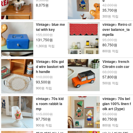
8,075원
42,000원
35,700원
300원 적립
Vintage> blue me
vintage> Retro cl
tal with key
over balance_ta
mpella
155,000원
131,750원
95,000원
80,750원
1,300원 적립
800원 적립
Vintage> 60s gol
Vintage> french
d wire basket wit
Citroën coin car
h handle
68,000원
110,000원
57,800원
93,500원
500원 적립
900원 적립
vintage> 70s kid
vintage> 70s bel
s room rabbit la
gian 100% linen f
mp
olk art (2ype)
115,000원
95,000원
97,750원
80,750원
900원 적립
800원 적립