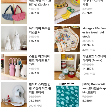
체크 패턴 미니 보
바나나 마그네틱
냉가방 (2color)
가위
4,500원
3,500원
3,825원
2,975원
아기/아빠 북극곰
vintage> 70s flow
디스펜서
er tea towel_old
stock
9,500원
8,075원
35,000원
29,750원
200원 적립
스탠딩 마그네틱
아날로그 마그네틱
핑크/화이트 토끼
타이머 (4color)
가위
17,000원
4,500원
14,450원
3,825원
100원 적립
빈티지 스타일 법
[50%] Donna Wil
랑 벽걸이 머그 홀
son 도나윌슨 Nap
더형 트레이
kin 도토리
31,000원
7,000원
26,350원
5,950원
200원 적립