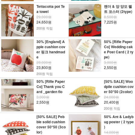
Tettacotta pot Te
팬더 & 양 양모 펠
a towel
트 코스터 (2type)
29,000원
8,500원
24,650원
7,225원
200원 적립
30% [England] A
50% [Rifle Paper
pple cushion cov
Co] Wedding cak
er 핑크 handmad
e Post Card ( 2 ty
e
pe)
28,000원
3,000원
23,800원
2,550원
200원 적립
50% [Rifle Paper
[50% SALE] Woo
Co] Thank you C
dpile cushion cov
ard _garden flo
er 50*50 (2color)
3,000원
24,000원
2,550원
20,400원
200원 적립
[50% SALE] Peb
50% Ant & Ladyb
ble solid cushion
ug poster ( 2 type
cover 50*50 (3co
)
lor)
14,000원