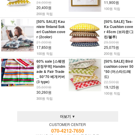
24,000원
11,900원
20,400원
100원 적립
200원 적립
[50% SALE] Kau
[50% SALE] Tas-
niste finland Sok
Ka Cushion cove
eri Cushion cove
r 45cm (브라운/그
r (2color)
린/블루)
21,000원
29,500원
17,850원
25,075원
100원 적립
200원 적립
60% sale [스웨덴
[50% SALE] Bird
공정무역] Handm
cushion cover 50
ade & Fair Trade
*50 (머스타드/레
_ 50*70 베개커버
드)
(3 type)
22,500원
35,600원
19,125원
30,260원
100원 적립
300원 적립
더보기 ▼
CUSTOMER CENTER
070-4212-7650