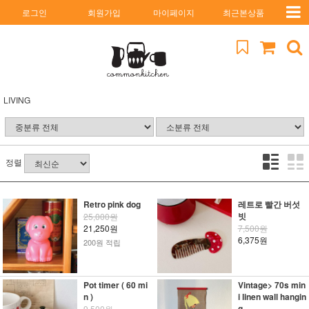
로그인
회원가입
마이페이지
최근본상품
LIVING
정렬
Retro pink dog
레트로 빨간 버섯
빗
25,000원
21,250원
7,500원
6,375원
200원 적립
Pot timer ( 60 mi
Vintage> 70s min
n )
i linen wall hangin
g
9,500원