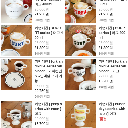
머그 400ml
00ml
25,000원
25,000원
21,250원
21,250원
200원 적립
200원 적립
커먼키친 [ YOGU
커먼키친 [ SOUP
RT series ] 머그 4
series ] 머그 400
00ml
ml
25,000원
25,000원
21,250원
21,250원
200원 적립
200원 적립
커먼키친 [ fork an
커먼키친 [ fork an
d knife series wit
d knife series wit
h naon ] 커피컵앤
h naon ] 머그
소서_개별 구매 가
22,000원
능
18,700원
35,000원
100원 적립
29,750원
200원 적립
커먼키친 [ pony s
커먼키친 [ butter
eries with naon ]
days series with
머그
naon ] 머그
22,000원
(품절)
18,700원