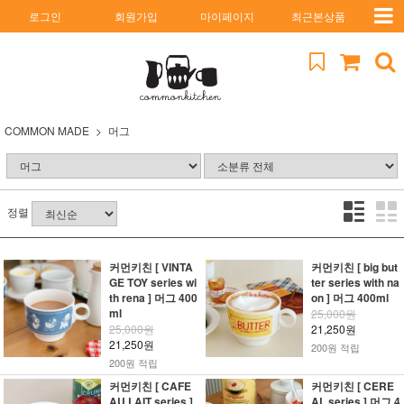
로그인
회원가입
마이페이지
최근본상품
COMMON MADE
머그
정렬
커먼키친 [ VINTA
커먼키친 [ big but
GE TOY series wi
ter series with na
th rena ] 머그 400
on ] 머그 400ml
ml
25,000원
25,000원
21,250원
21,250원
200원 적립
200원 적립
커먼키친 [ CAFE
커먼키친 [ CERE
AU LAIT series ]
AL series ] 머그 4