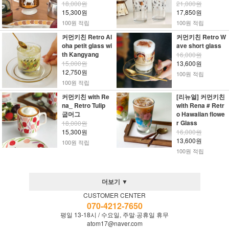
18,000원
21,000원
15,300원
17,850원
100원 적립
100원 적립
커먼키친 Retro Al
커먼키친 Retro W
oha petit glass wi
ave short glass
th Kangyang
16,000원
15,000원
13,600원
12,750원
100원 적립
100원 적립
커먼키친 with Re
[리뉴얼] 커먼키친
na_ Retro Tulip
with Rena # Retr
굽머그
o Hawaiian flowe
r Glass
18,000원
15,300원
16,000원
13,600원
100원 적립
100원 적립
더보기 ▼
CUSTOMER CENTER
070-4212-7650
평일 13-18시 / 수요일, 주말·공휴일 휴무
atom17@naver.com