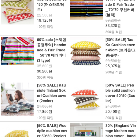
*50 (머스타드/레
ade & Fair Trade
드)
_ 70*70 쿠션커버
(블랙)
22,500원
19,125원
39,200원
33,320원
100원 적립
300원 적립
60% sale [스웨덴
[50% SALE] Tas-
공정무역] Handm
Ka Cushion cove
ade & Fair Trade
r 45cm (브라운/그
_ 50*70 베개커버
린/블루)
(3 type)
29,500원
35,600원
25,075원
30,260원
200원 적립
300원 적립
[50% SALE] Kau
[50% SALE] Peb
niste finland Sok
ble solid cushion
eri Cushion cove
cover 50*50 (3co
r (2color)
lor)
21,000원
24,000원
17,850원
20,400원
100원 적립
200원 적립
[50% SALE] Woo
30% [England Vin
dpile cushion cov
tage kitchen cus
er 50*50 (2color)
hion cover _hand