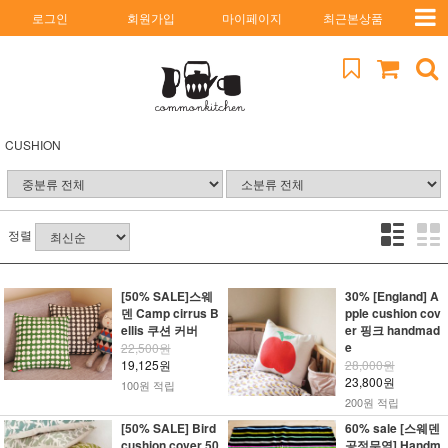
로그인
회원가입
마이페이지
최근본상품
CUSHION
정렬
[50% SALE]스웨
30% [England] A
덴 Camp cirrus B
pple cushion cov
ellis 쿠션 커버
er 핑크 handmad
e
22,500원
19,125원
28,000원
23,800원
100원 적립
200원 적립
[50% SALE] Bird
60% sale [스웨덴
cushion cover 50
공정무역] Handm