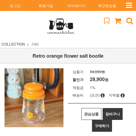
로그인
회원가입
마이페이지
최근본상품
COLLECTION
기타
Retro orange flower salt bootle
상품가
34,000원
28,900
할인가
원
적립금
1%
배송비
(조건)
지역별
관심상품
장바구니
구매하기