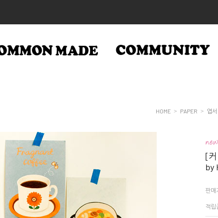
HOME
PAPER
엽서
>
>
[
by 
판매
적립