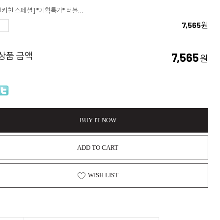
[커먼키친 스페셜] *기획특가* 러블리 일러스트엽서 6종세트 by Hersberry
7,565
원
 상품 금액
7,565
원
BUY IT NOW
ADD TO CART
WISH LIST