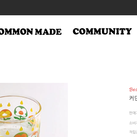
커
판매
소비
적립