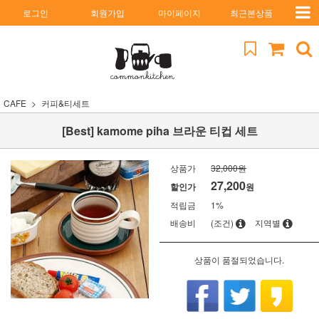
로그인
회원가입
마이페이지
최근본상품
CAFE
커피&티세트
[Best] kamome piha 브라운 티컵 세트
상품가
32,000원
27,200
할인가
원
적립금
1%
배송비
(조건)
지역별
상품이 품절되었습니다.