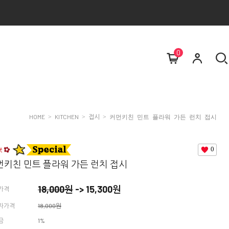
0
HOME
KITCHEN
접시
>
>
> 커먼키친 민트 플라워 가든 런치 접시
0
먼키친 민트 플라워 가든 런치 접시
18,000
원
->
15,300
원
가격
자가격
18,000원
금
1%