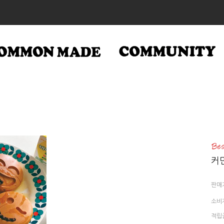
커
판매
소비
적립