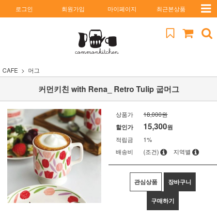
로그인
회원가입
마이페이지
최근본상품
CAFE
머그
커먼키친 with Rena_ Retro Tulip 굽머그
상품가
18,000원
15,300
할인가
원
적립금
1%
배송비
(조건)
지역별
관심상품
장바구니
구매하기