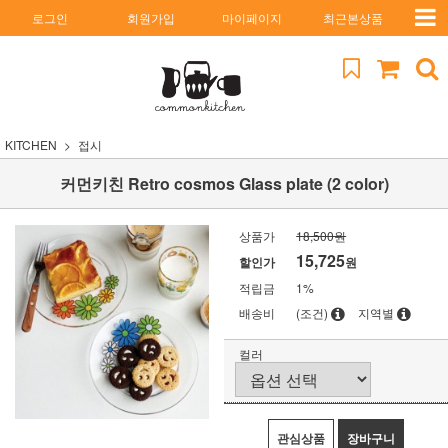
로그인
회원가입
마이페이지
최근본상품
KITCHEN
접시
커먼키친 Retro cosmos Glass plate (2 color)
상품가
18,500원
15,725
할인가
원
적립금
1%
배송비
(조건)
지역별
컬러
관심상품
장바구니