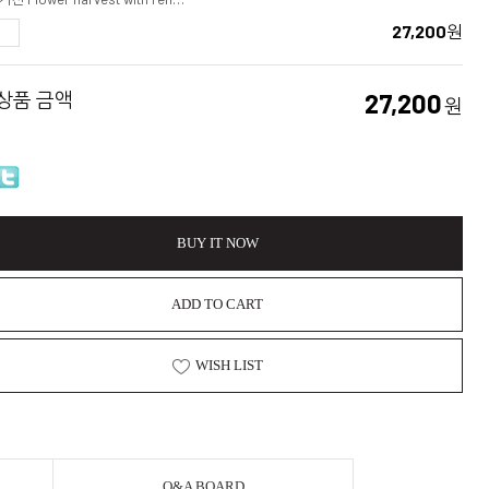
27,200
원
 상품 금액
27,200
원
BUY IT NOW
ADD TO CART
WISH LIST
Q&A BOARD