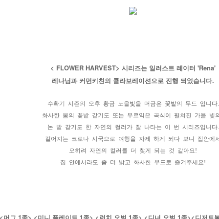
< FLOWER HARVEST> 시리즈는 일러스트 레이터 'Rena'
레나님과
커먼키친의 콜라보레이션으로 진행 되었습니다.
수확기 시즌의 오후 황금 노을빛을 머금은 꽃밭의 무드 입니다.
화사한 봄의 꽃밭 같기도 또는 무르익은 곡식이 펼쳐진 가을 빛
논 밭 같기도 한 자연의 컬러가 잘 나타는 이 번 시리즈입니다.
길어지는 코로나 시국으로 여행을 자제 하게 되다 보니 집안에
오히려 자연의 컬러를 더 찾게 되는 것 같아요!
집 안에서라도 좀 더 밝고 화사한 무드로 즐겨주세요!
머그 1종> <미니 플레이트 1종> <런치 오벌 1종> <디너 오벌 1종><디저트볼