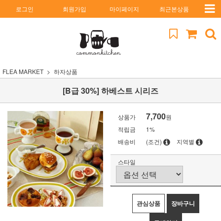
로그인
회원가입
마이페이지
최근본상품
FLEA MARKET
하자상품
[B급 30%] 하베스트 시리즈
7,700
상품가
원
적립금
1%
배송비
(조건)
지역별
스타일
관심상품
장바구니