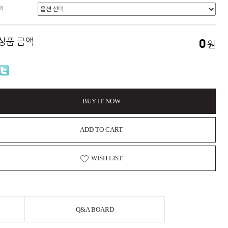
일
 상품 금액
0
원
BUY IT NOW
ADD TO CART
WISH LIST
Q&A BOARD