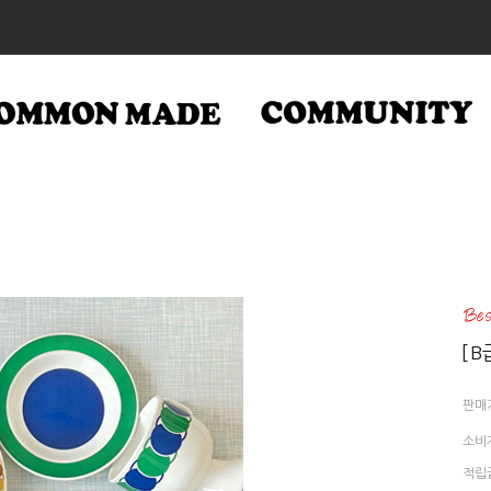
[B
판매
소비
적립