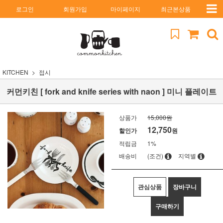
로그인
회원가입
마이페이지
최근본상품
KITCHEN
접시
커먼키친 [ fork and knife series with naon ] 미니 플레이트
상품가
15,000원
12,750
할인가
원
적립금
1%
배송비
(조건)
지역별
관심상품
장바구니
구매하기