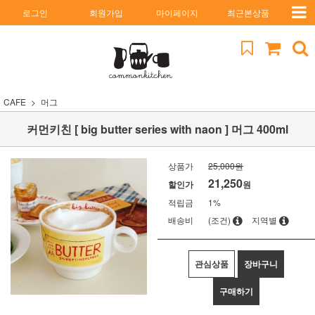
로그인
회원가입
마이페이지
최근본상품
CAFE
머그
커먼키친 [ big butter series with naon ] 머그 400ml
상품가
25,000원
21,250
할인가
원
적립금
1%
배송비
(조건)
지역별
관심상품
장바구니
구매하기