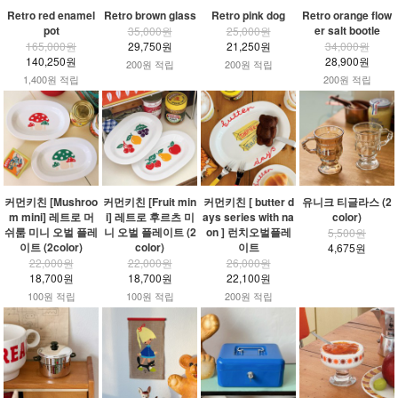
Retro red enamel
Retro brown glass
Retro pink dog
Retro orange flow
pot
er salt bootle
35,000원
25,000원
165,000원
29,750원
21,250원
34,000원
140,250원
28,900원
200원 적립
200원 적립
1,400원 적립
200원 적립
커먼키친 [Mushroo
커먼키친 [Fruit min
커먼키친 [ butter d
유니크 티글라스 (2
m mini] 레트로 머
i] 레트로 후르츠 미
ays series with na
color)
쉬룸 미니 오벌 플레
니 오벌 플레이트 (2
on ] 런치오벌플레
5,500원
이트 (2color)
color)
이트
4,675원
22,000원
22,000원
26,000원
18,700원
18,700원
22,100원
100원 적립
100원 적립
200원 적립