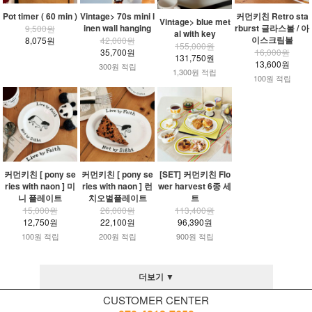
Pot timer ( 60 min )
Vintage> 70s mini l
커먼키친 Retro sta
Vintage> blue met
inen wall hanging
rburst 글라스볼 / 아
9,500원
al with key
이스크림볼
8,075원
42,000원
155,000원
35,700원
16,000원
131,750원
13,600원
300원 적립
1,300원 적립
100원 적립
커먼키친 [ pony se
커먼키친 [ pony se
[SET] 커먼키친 Flo
ries with naon ] 미
ries with naon ] 런
wer harvest 6종 세
니 플레이트
치오벌플레이트
트
15,000원
26,000원
113,400원
12,750원
22,100원
96,390원
100원 적립
200원 적립
900원 적립
더보기 ▼
CUSTOMER CENTER