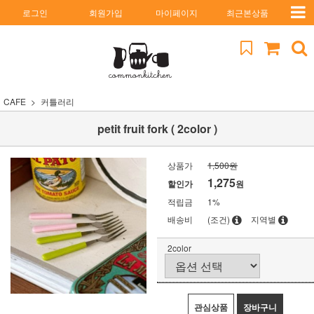
로그인
회원가입
마이페이지
최근본상품
CAFE
커틀러리
petit fruit fork ( 2color )
상품가
1,500원
1,275
할인가
원
적립금
1%
배송비
(조건)
지역별
2color
관심상품
장바구니