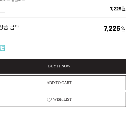
7,225
원
 상품 금액
7,225
원
BUY IT NOW
ADD TO CART
WISH LIST