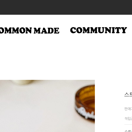
스
판매
적립
스트