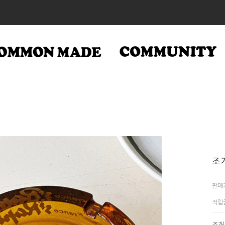
조
판매
적립
조개