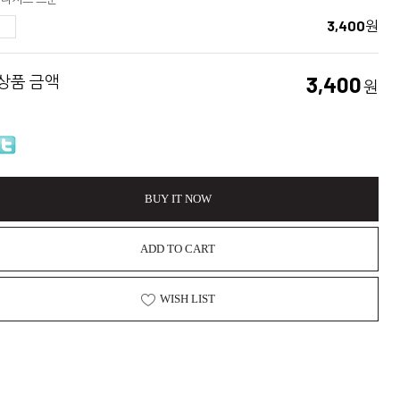
3,400
원
 상품 금액
3,400
원
BUY IT NOW
ADD TO CART
WISH LIST