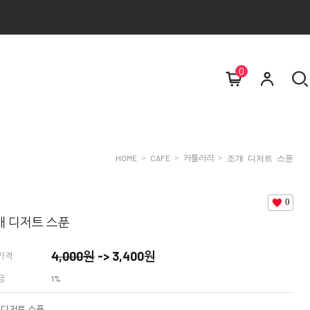
0
HOME
CAFE
커틀러리
>
>
> 조개 디저트 스푼
0
개 디저트 스푼
4,000
원
->
3,400
원
가격
금
1%
 디저트 스푼