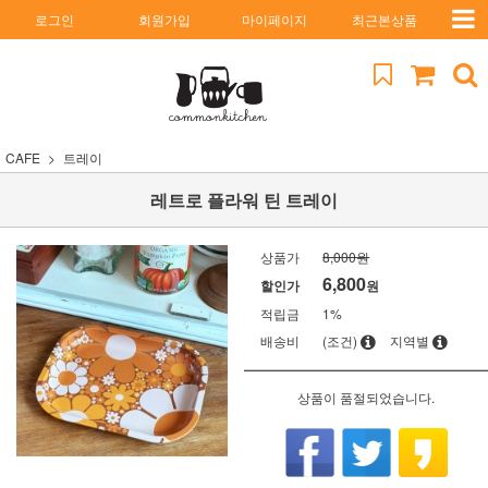
로그인
회원가입
마이페이지
최근본상품
CAFE
트레이
레트로 플라워 틴 트레이
상품가
8,000원
6,800
할인가
원
적립금
1%
배송비
(조건)
지역별
상품이 품절되었습니다.