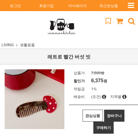
로그인
회원가입
마이페이지
최근본상품
LIVING
생활용품
레트로 빨간 버섯 빗
상품가
7,500원
6,375
할인가
원
적립금
1%
배송비
(조건)
지역별
관심상품
장바구니
구매하기